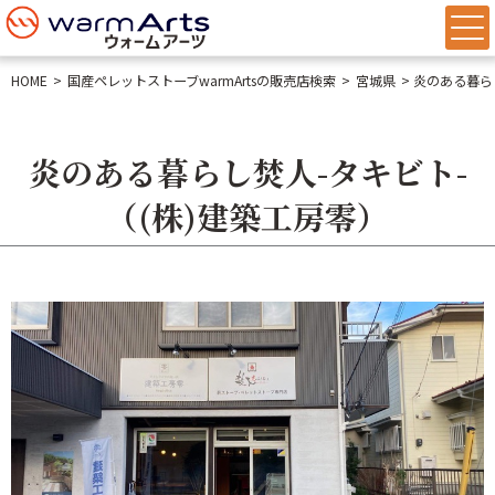
HOME
国産ペレットストーブwarmArtsの販売店検索
宮城県
炎のある暮ら
炎のある暮らし焚人-タキビト-
（(株)建築工房零）